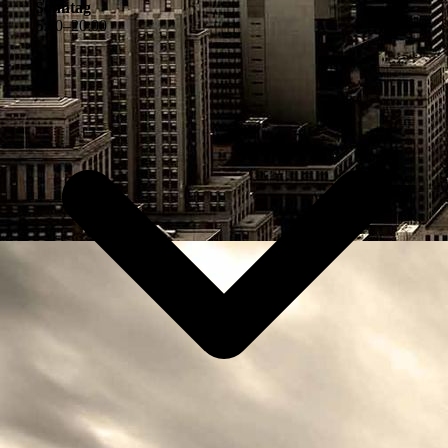
Sonntag
6
:
00
–
20
:
00