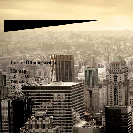
Unsere Öffnungszeiten
Montag
6
:
00
–
20
:
00
Dienstag
6
:
00
–
20
:
00
Mittwoch
6
:
00
–
20
:
00
Donnerstag
6
:
00
–
20
:
00
Freitag
6
:
00
–
20
:
00
Samstag
6
:
00
–
20
:
00