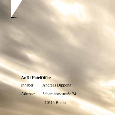
AnDi HotelOffice
Inhaber: Andreas Dippong
Adresse: Scharnhorststraße 24
10115 Berlin