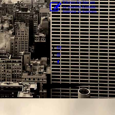
Klicken Sie hier um
zu unserem Kon­takt­
for­mu­lar zu kommen