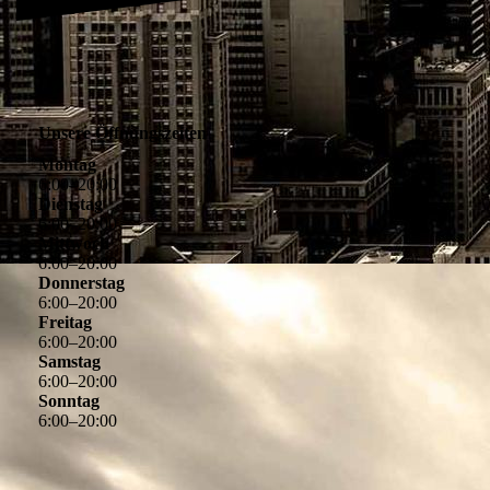
Unsere Öffnungszeiten
Montag
6
:
00
–
20
:
00
Dienstag
6
:
00
–
20
:
00
Mittwoch
6
:
00
–
20
:
00
Donnerstag
6
:
00
–
20
:
00
Freitag
6
:
00
–
20
:
00
Samstag
6
:
00
–
20
:
00
Sonntag
6
:
00
–
20
:
00