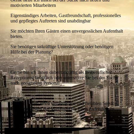
motivierten Mitarbeitern
Eigenständiges Arbeiten, Gastfreundschaft, professionelles
und gepflegtes Auftreten sind unabdingbar
Sie möchten Ihren Gästen einen unvergesslichen Aufenthalt
bieten.
Sie benötigen tatkräftige Unterstützung oder benötigen
Hilfe bei der Planung?
Gerne bin ich Ihnen dabei tatkräftig als freiberuflicher
Rezeptionist behilflich oder unterstütze Sie bei der Suche
nach geeignetem Personal
Ich biete Ihnen einen verlässlichen und flexiblen Service
um Ihren Gästen das Maximum für Ihren Aufenthalt zu
bieten.